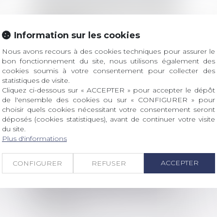
avec réserve d’usufruit : vers la
non-déductibilité de la dette de
restitution ?
Information sur les cookies
Un amendement adopté (n°I-1868 rect.
Nous avons recours à des cookies techniques pour assurer le
bis) le 25 novembre 2023 par le Sénat
bon fonctionnement du site, nous utilisons également des
da...
cookies soumis à votre consentement pour collecter des
statistiques de visite.
Cliquez ci-dessous sur « ACCEPTER » pour accepter le dépôt
Lire la suite
de l'ensemble des cookies ou sur « CONFIGURER » pour
choisir quels cookies nécessitant votre consentement seront
déposés (cookies statistiques), avant de continuer votre visite
du site.
Droit de la famille, des personnes et de leur patrimoine
Plus d'informations
Complexité des opérations de
ACCEPTER
CONFIGURER
REFUSER
partage et désignation d’un
notaire : le juge doit en plus
commettre un juge chargé de la
surveillance