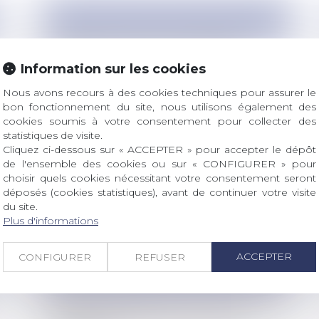
Droit de la famille, des personnes et de leur patrimoine
Gestation pour autrui (GPA) :
Information sur les cookies
quelles sont les évolutions du
droit ?
Nous avons recours à des cookies techniques pour assurer le
bon fonctionnement du site, nous utilisons également des
cookies soumis à votre consentement pour collecter des
La gestation pour autrui (GPA) est
statistiques de visite.
interdite en France. La loi sur la bioéthi...
Cliquez ci-dessous sur « ACCEPTER » pour accepter le dépôt
de l'ensemble des cookies ou sur « CONFIGURER » pour
choisir quels cookies nécessitant votre consentement seront
déposés (cookies statistiques), avant de continuer votre visite
Lire la suite
du site.
Plus d'informations
ACCEPTER
CONFIGURER
REFUSER
/
Violences familiales
Droit de la famille, des personnes et de leur patrimoine
Réforme des droits de succession
: ce que propose la Cour des