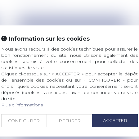
Droit de la famille, des personnes et de leur patrimoine
Information sur les cookies
Peut-on agir en recel successoral
après cinq ans ?
Nous avons recours à des cookies techniques pour assurer le
bon fonctionnement du site, nous utilisons également des
En l'absence d'un texte spécifique
cookies soumis à votre consentement pour collecter des
statistiques de visite.
régissant la prescription de l’action en
Cliquez ci-dessous sur « ACCEPTER » pour accepter le dépôt
r...
de l'ensemble des cookies ou sur « CONFIGURER » pour
choisir quels cookies nécessitant votre consentement seront
déposés (cookies statistiques), avant de continuer votre visite
du site.
Plus d'informations
Lire la suite
ACCEPTER
CONFIGURER
REFUSER
Droit pénal
/
(NPU) Infraction