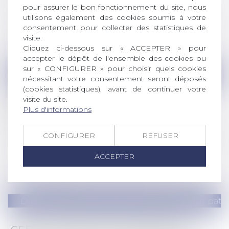
pour assurer le bon fonctionnement du site, nous
Une proposition de loi a été déposée à
utilisons également des cookies soumis à votre
l'Assemblée Nationale en vue d'intégre...
consentement pour collecter des statistiques de
visite.
Cliquez ci-dessous sur « ACCEPTER » pour
Lire la suite
accepter le dépôt de l'ensemble des cookies ou
sur « CONFIGURER » pour choisir quels cookies
Droit des sociétés
/
Transmission d’entreprise
nécessitant votre consentement seront déposés
(cookies statistiques), avant de continuer votre
visite du site.
Cession d'entreprise : que faire de la
Plus d'informations
trésorerie ?
CONFIGURER
REFUSER
La trésorerie de votre entreprise peut provenir
de différentes sources : béné...
ACCEPTER
Lire la suite
Droit de la famille, des personnes et de leur pat