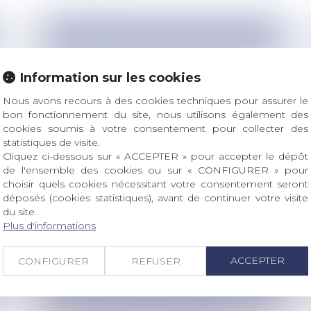
Droit des sociétés
/
Divorce et séparation
/
Transmission d’entreprise
Exonérations sur les plus-values
Information sur les cookies
lors de la transmission d'une
entreprise
Nous avons recours à des cookies techniques pour assurer le
bon fonctionnement du site, nous utilisons également des
cookies soumis à votre consentement pour collecter des
M. Thierry Cozic attire l'attention de M.
statistiques de visite.
le ministre de l'économie, des fina...
Cliquez ci-dessous sur « ACCEPTER » pour accepter le dépôt
de l'ensemble des cookies ou sur « CONFIGURER » pour
choisir quels cookies nécessitant votre consentement seront
déposés (cookies statistiques), avant de continuer votre visite
du site.
Plus d'informations
Lire la suite
ACCEPTER
CONFIGURER
REFUSER
Droit de la famille, des personnes et de leur patrimoine