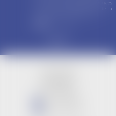
regard de la personnalité et de la
ces
situation du prévenu, tout en
 la
veillant à ne pas dépasser les
sanctions autorisées par la loi...
Lire la suite
DIANE BRINK
59 rue Breteuil
13006 MARSEILLE
Tél :
04 91 37 08 53
NOUS CONTACTER
NOUS LOCALISER