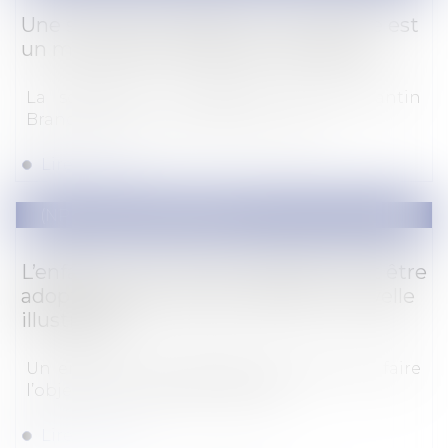
Une sculpture scellée sur une tombe est
un monument funéraire indivisible
La sculpture « Le Baiser » de Constantin
Brancusi et son socle formant avec u...
Lire la suite
(NPU) Droit de la famille
L’enfant né par GPA à l’étranger peut être
adopté par le conjoint du père : nouvelle
illustration
Un enfant né à l’étranger par GPA peut faire
l’objet d’une adoption plénière...
Lire la suite