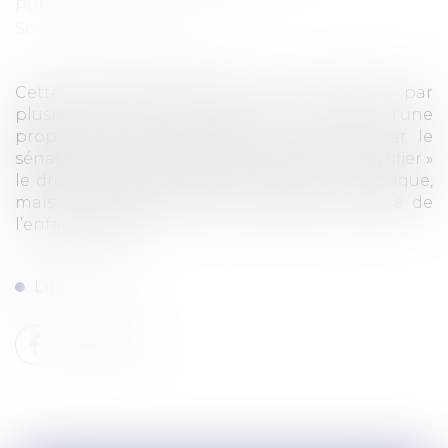
Publié le :
22/09/2021
Source :
www.la-croix.com
Cette demande, exprimée de longue date par
plusieurs associations, est au cœur d’une
proposition de loi déposée le 23 juin, par le
sénateur Arnaud de Belenet (ex-LREM). « Codifier »
le droit en vigueur aurait une valeur symbolique,
mais permettrait aussi de repenser la place de
l’enfant dans le...
Lire la suite