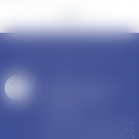
<<
<
...
104
105
106
107
108
109
110
...
>
>>
LES DERNIÈRES ACTUS
Peine correctionnelle : les
05
juges doivent motiver la
AOÛT
sanction et respecter les
limites prévues par la loi
Prononcer une peine ne se résume
pas à apprécier la gravité des faits.
eut
Les juridictions pénales doivent
uit
également justifier leur décision au
t à