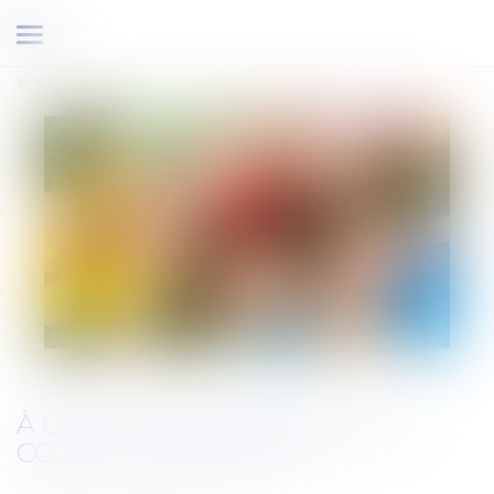
Ouvrir
le
Vous êtes ici :
Accueil
À quoi pourrait servir un code de l’enfance ?
menu
À QUOI POURRAIT SERVIR UN
CODE DE L’ENFANCE ?