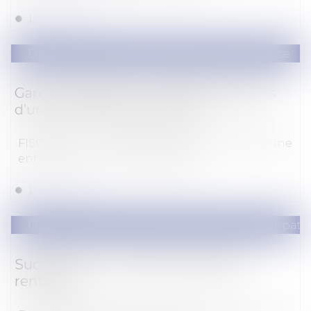
Lire la suite
Droit des sociétés
/
Transmission d’entreprise
Gare à la donation en cédant des parts
d’une entreprise à petit prix
FISCALITÉ - La cession de parts sociales d’une
entreprise à un prix symboliqu...
Lire la suite
Droit de la famille, des personnes et de leur pat
Succession : les droits des enfants
renforcés