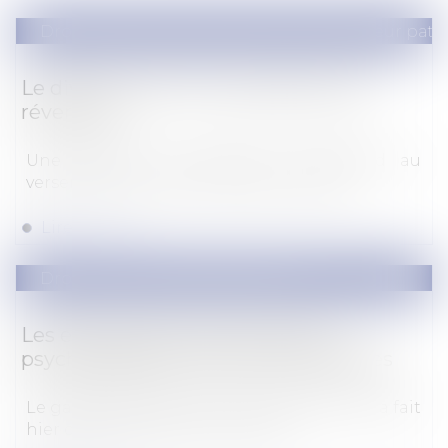
Droit de la famille, des personnes et de leur pat
Le divorce met-il fin à la pension de
réversion?
Une pension de réversion correspond au
versement d’une part de la pension de...
Lire la suite
Droit pénal
/
Procédure pénale
Les expertises psychiatriques et
psychologiques vont être revalorisées
Le garde des Sceaux Éric Dupond-Moretti a fait
hier des annonces concernant l...