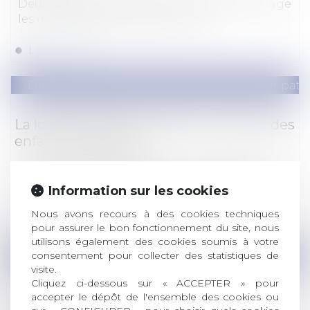
Deux mesures, destinées à protéger davantage
les descendants d’un défunt, von...
Lire la suite
Droit de la famille, des personnes et de leur pat
La loi bioéthique encadre la situation des
enfants intersexes
Les enfants présentant une variation du
développement génital seront désormai...
Information sur les cookies
Nous avons recours à des cookies techniques
Lire la suite
pour assurer le bon fonctionnement du site, nous
utilisons également des cookies soumis à votre
consentement pour collecter des statistiques de
Droit pénal
/
Droit pénal des mineurs
visite.
Cliquez ci-dessous sur « ACCEPTER » pour
À quoi pourrait servir un code de
accepter le dépôt de l'ensemble des cookies ou