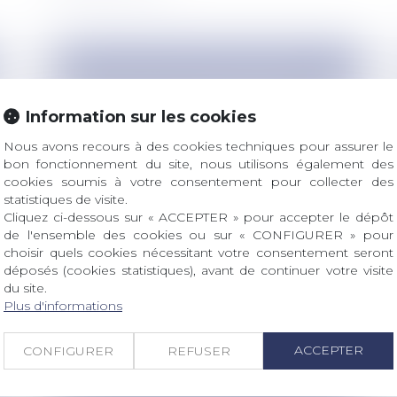
Droit pénal
/
Patrimoine et succession
/
Droit pénal des affaires
Abus de biens sociaux : l’associé
Information sur les cookies
peut se prévaloir d’un préjudice
Nous avons recours à des cookies techniques pour assurer le
propre, distinct et découlant
bon fonctionnement du site, nous utilisons également des
directement de l’infraction
cookies soumis à votre consentement pour collecter des
statistiques de visite.
La Cour de cassation a dernièrement
Cliquez ci-dessous sur « ACCEPTER » pour accepter le dépôt
été saisie d’une affaire dans laquelle pl...
de l'ensemble des cookies ou sur « CONFIGURER » pour
choisir quels cookies nécessitant votre consentement seront
déposés (cookies statistiques), avant de continuer votre visite
du site.
Lire la suite
Plus d'informations
ACCEPTER
CONFIGURER
REFUSER
Droit pénal
/
(NPU) Infraction